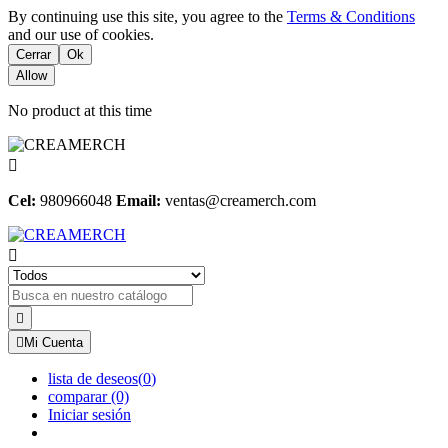
By continuing use this site, you agree to the
Terms & Conditions
and our use of cookies.
Cerrar
Ok
Allow
No product at this time

Cel:
980966048
Email:
ventas@creamerch.com



Mi Cuenta
lista de deseos
(
0
)
comparar
(0)
Iniciar sesión