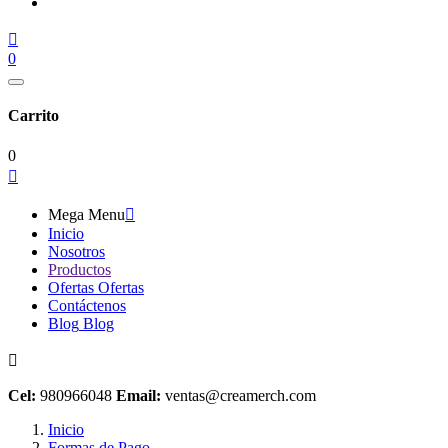

0
Carrito
0

Mega Menu

Inicio
Nosotros
Productos
Ofertas
Ofertas
Contáctenos
Blog
Blog

Cel:
980966048
Email:
ventas@creamerch.com
Inicio
Formas de Pago