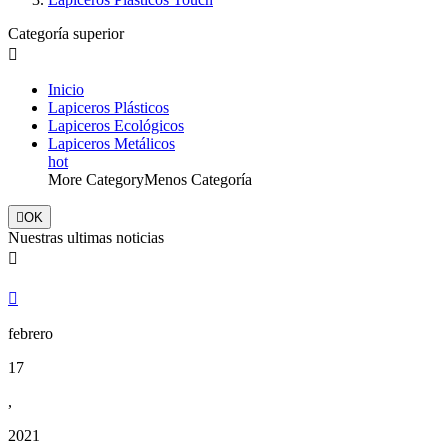
Categoría superior

Inicio
Lapiceros Plásticos
Lapiceros Ecológicos
Lapiceros Metálicos
hot
More Category
Menos Categoría

OK
Nuestras ultimas noticias


febrero
17
,
2021