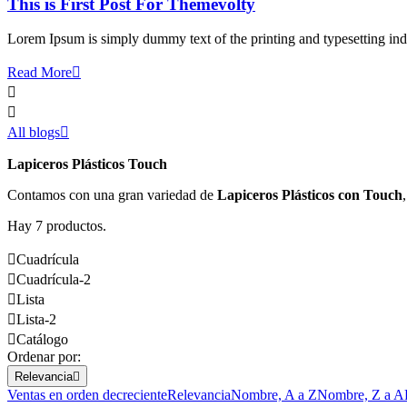
This is First Post For Themevolty
Lorem Ipsum is simply dummy text of the printing and typesetting ind
Read More



All blogs

Lapiceros Plásticos Touch
Contamos con una gran variedad de
Lapiceros Plásticos con Touch
Hay 7 productos.

Cuadrícula

Cuadrícula-2

Lista

Lista-2

Catálogo
Ordenar por:
Relevancia

Ventas en orden decreciente
Relevancia
Nombre, A a Z
Nombre, Z a A