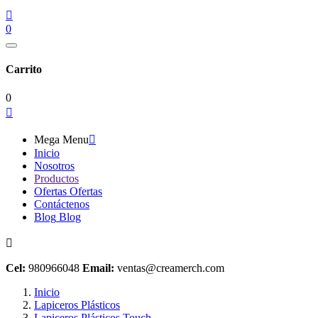

0
Carrito
0

Mega Menu

Inicio
Nosotros
Productos
Ofertas
Ofertas
Contáctenos
Blog
Blog

Cel:
980966048
Email:
ventas@creamerch.com
Inicio
Lapiceros Plásticos
Lapiceros Plásticos Touch