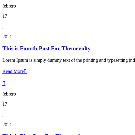
febrero
17
,
2021
This is Fourth Post For Themevolty
Lorem Ipsum is simply dummy text of the printing and typesetting ind
Read More


febrero
17
,
2021