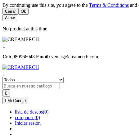
By continuing use this site, you agree to the
Terms & Conditions
and o
Cerrar
Ok
Allow
No product at this time

Cel:
980966048
Email:
ventas@creamerch.com



Mi Cuenta
lista de deseos
(
0
)
comparar
(0)
Iniciar sesión