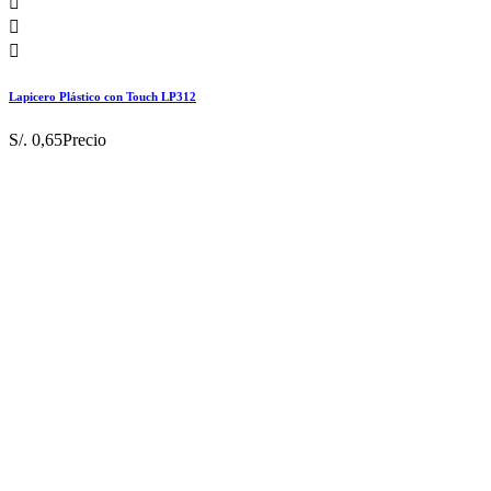



Lapicero Plástico con Touch LP312
S/. 0,65
Precio