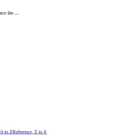
ce the ...
 A to Z
Reference, Z to A