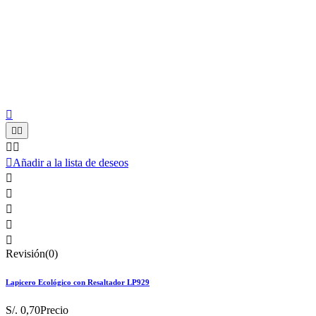






Añadir a la lista de deseos





Revisión(0)
Lapicero Ecológico con Resaltador LP929
S/. 0,70
Precio