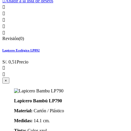

Añadir a la lista de deseos





Revisión(0)
Lapicero Ecológico LP892
S/. 0,51
Precio


×
Lapicero Bambú LP790
Material:
Cartón / Plástico
Medidas:
14.1 cm.
Tinta:
Color azul