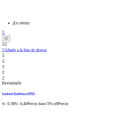
¡En oferta!






Añadir a la lista de deseos





Revisión(0)
Lapicero Ecológico LP925
S/. 0,38
S/. 0,40
Precio base
-5% off
Precio