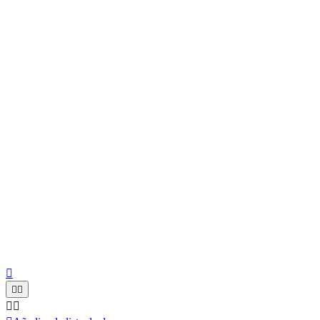




