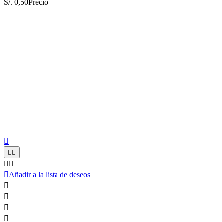
S/. 0,50
Precio






Añadir a la lista de deseos



