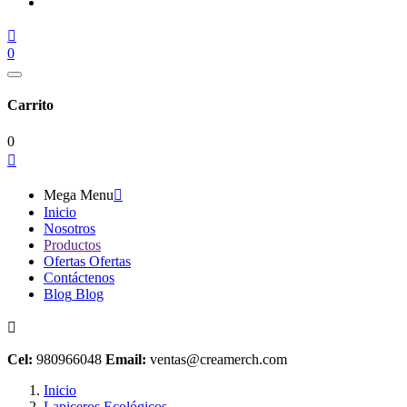

0
Carrito
0

Mega Menu

Inicio
Nosotros
Productos
Ofertas
Ofertas
Contáctenos
Blog
Blog

Cel:
980966048
Email:
ventas@creamerch.com
Inicio
Lapiceros Ecológicos