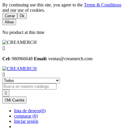
By continuing use this site, you agree to the
Terms & Conditions
and our use of cookies.
Cerrar
Ok
Allow
No product at this time

Cel:
980966048
Email:
ventas@creamerch.com



Mi Cuenta
lista de deseos
(
0
)
comparar
(0)
Iniciar sesión