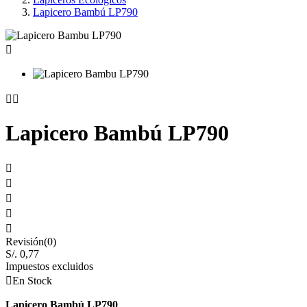
Lapicero Bambú LP790



Lapicero Bambú LP790





Revisión(0)
S/. 0,77
Impuestos excluidos

En Stock
Lapicero Bambú LP790