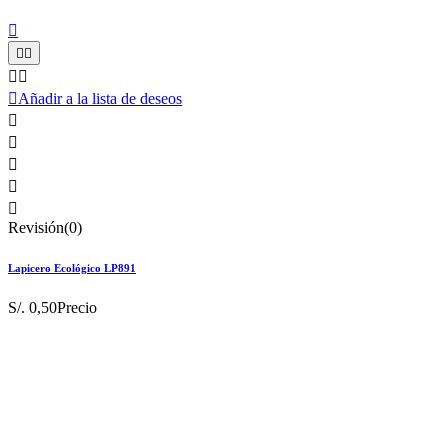






Añadir a la lista de deseos





Revisión(0)
Lapicero Ecológico LP891
S/. 0,50
Precio