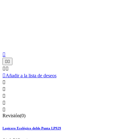






Añadir a la lista de deseos





Revisión(0)
Lapicero Ecológico doble Punta LP929