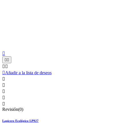






Añadir a la lista de deseos





Revisión(0)
Lapicero Ecológico LP927