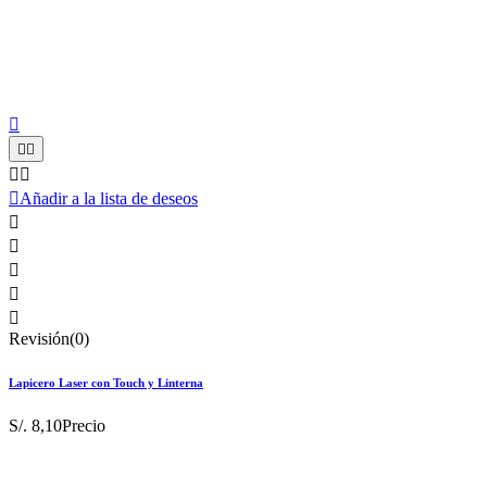






Añadir a la lista de deseos





Revisión(0)
Lapicero Laser con Touch y Linterna
S/. 8,10
Precio