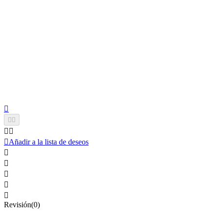






Añadir a la lista de deseos





Revisión(0)