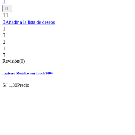






Añadir a la lista de deseos





Revisión(0)
Lapicero Metálico con Touch 9004
S/. 1,30
Precio