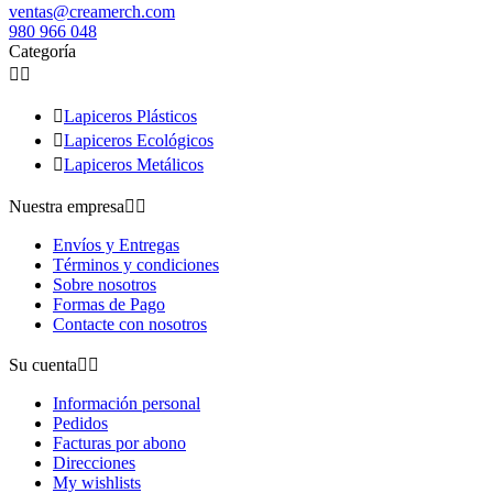
ventas@creamerch.com
980 966 048
Categoría



Lapiceros Plásticos

Lapiceros Ecológicos

Lapiceros Metálicos
Nuestra empresa


Envíos y Entregas
Términos y condiciones
Sobre nosotros
Formas de Pago
Contacte con nosotros
Su cuenta


Información personal
Pedidos
Facturas por abono
Direcciones
My wishlists