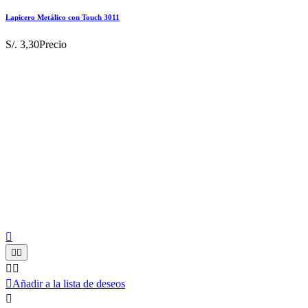
Lapicero Metálico con Touch 3011
S/. 3,30
Precio






Añadir a la lista de deseos
