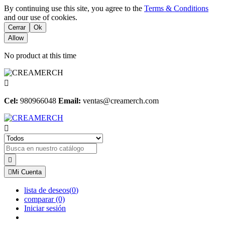
By continuing use this site, you agree to the
Terms & Conditions
and our use of cookies.
Cerrar
Ok
Allow
No product at this time

Cel:
980966048
Email:
ventas@creamerch.com



Mi Cuenta
lista de deseos
(
0
)
comparar
(0)
Iniciar sesión