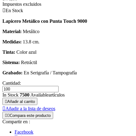
Impuestos excluidos

En Stock
Lapicero Metálico con Punta Touch 9000
Material:
Metálico
Medidas:
13.8 cm.
Tinta:
Color azul
Sistema:
Retráctil
Grabado:
En Serigrafía / Tampografía
Cantidad:
In Stock
7500
Availableartículos

Añadir al carrito

Añadir a la lista de deseos


Compara este producto
Compartir en :
Facebook