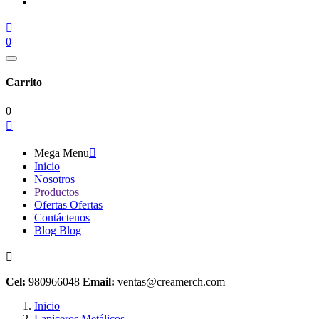

0
Carrito
0

Mega Menu

Inicio
Nosotros
Productos
Ofertas
Ofertas
Contáctenos
Blog
Blog

Cel:
980966048
Email:
ventas@creamerch.com
Inicio
Lapiceros Metálicos