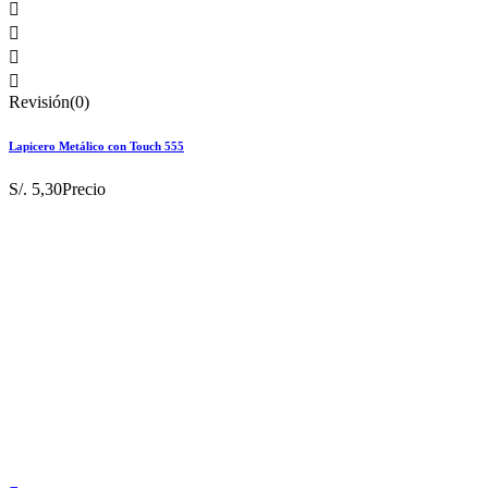




Revisión(0)
Lapicero Metálico con Touch 555
S/. 5,30
Precio