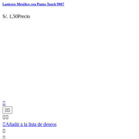
Lapicero Metálico con Punta Touch 9007
S/. 1,50
Precio






Añadir a la lista de deseos

