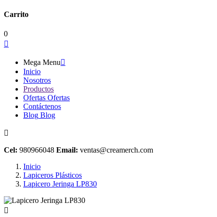
Carrito
0

Mega Menu

Inicio
Nosotros
Productos
Ofertas
Ofertas
Contáctenos
Blog
Blog

Cel:
980966048
Email:
ventas@creamerch.com
Inicio
Lapiceros Plásticos
Lapicero Jeringa LP830
