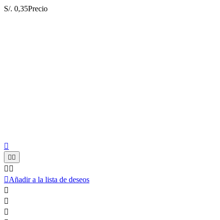
S/. 0,35
Precio






Añadir a la lista de deseos


