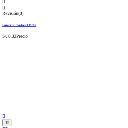


Revisión(0)
Lapicero Plástico LP766
S/. 0,33
Precio


