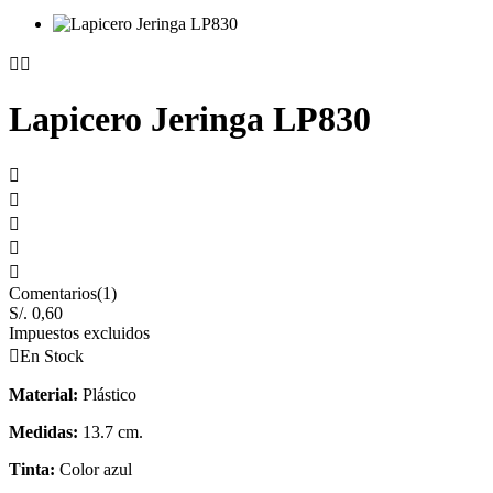


Lapicero Jeringa LP830





Comentarios(1)
S/. 0,60
Impuestos excluidos

En Stock
Material:
Plástico
Medidas:
13.7 cm.
Tinta:
Color azul