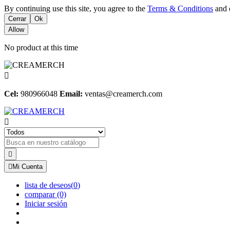
By continuing use this site, you agree to the
Terms & Conditions
and o
Cerrar
Ok
Allow
No product at this time

Cel:
980966048
Email:
ventas@creamerch.com



Mi Cuenta
lista de deseos
(
0
)
comparar
(0)
Iniciar sesión