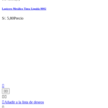
Lapicero Metálico Tinta Liquida 8002
S/. 5,80
Precio






Añadir a la lista de deseos
