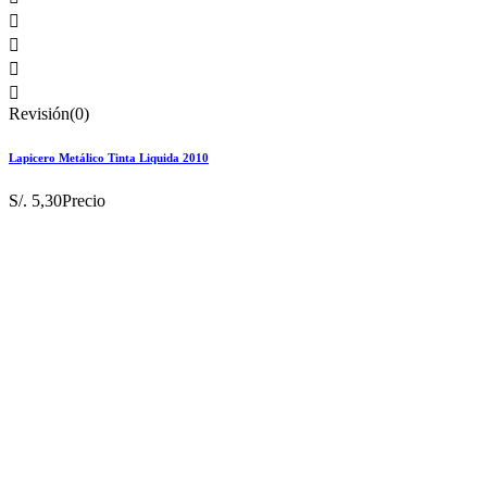




Revisión(0)
Lapicero Metálico Tinta Liquida 2010
S/. 5,30
Precio