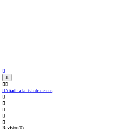






Añadir a la lista de deseos





Revisión(0)