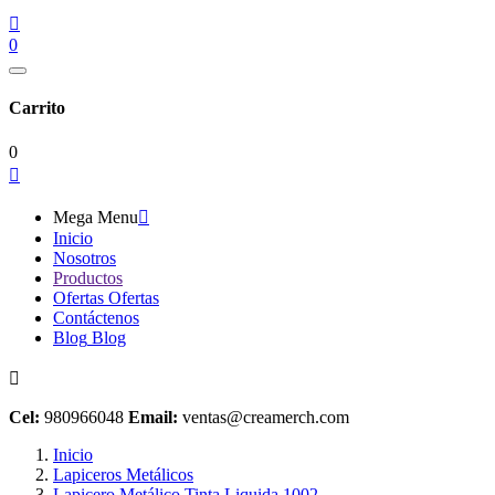

0
Carrito
0

Mega Menu

Inicio
Nosotros
Productos
Ofertas
Ofertas
Contáctenos
Blog
Blog

Cel:
980966048
Email:
ventas@creamerch.com
Inicio
Lapiceros Metálicos
Lapicero Metálico Tinta Liquida 1002