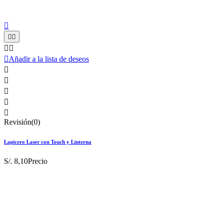






Añadir a la lista de deseos





Revisión(0)
Lapicero Laser con Touch y Linterna
S/. 8,10
Precio