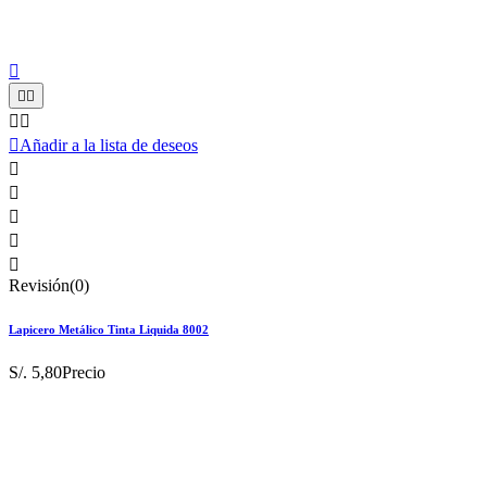






Añadir a la lista de deseos





Revisión(0)
Lapicero Metálico Tinta Liquida 8002
S/. 5,80
Precio