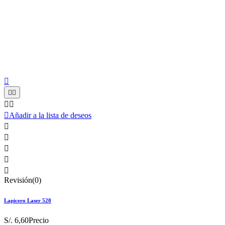






Añadir a la lista de deseos





Revisión(0)
Lapicero Laser 520
S/. 6,60
Precio