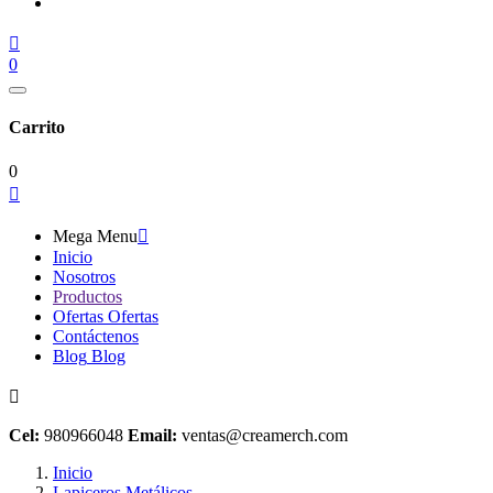

0
Carrito
0

Mega Menu

Inicio
Nosotros
Productos
Ofertas
Ofertas
Contáctenos
Blog
Blog

Cel:
980966048
Email:
ventas@creamerch.com
Inicio
Lapiceros Metálicos