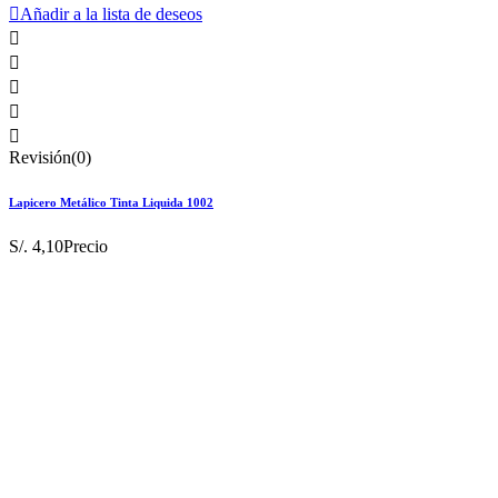

Añadir a la lista de deseos





Revisión(0)
Lapicero Metálico Tinta Liquida 1002
S/. 4,10
Precio