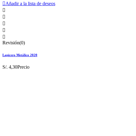

Añadir a la lista de deseos





Revisión(0)
Lapicero Metálico 2020
S/. 4,30
Precio