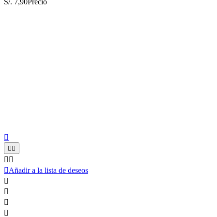
S/. 7,90
Precio






Añadir a la lista de deseos



