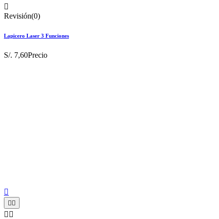

Revisión(0)
Lapicero Laser 3 Funciones
S/. 7,60
Precio




