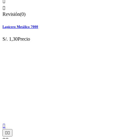


Revisión(0)
Lapicero Metálico 7000
S/. 1,30
Precio


