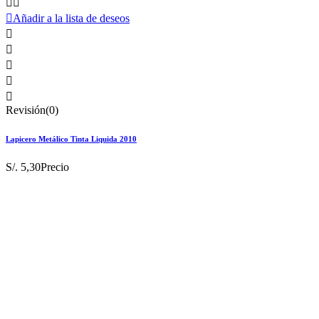



Añadir a la lista de deseos





Revisión(0)
Lapicero Metálico Tinta Liquida 2010
S/. 5,30
Precio