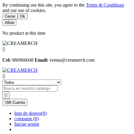
By continuing use this site, you agree to the
Terms & Conditions
and our use of cookies.
Cerrar
Ok
Allow
No product at this time

Cel:
980966048
Email:
ventas@creamerch.com



Mi Cuenta
lista de deseos
(
0
)
comparar
(0)
Iniciar sesión