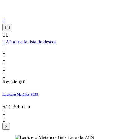






Añadir a la lista de deseos





Revisión(0)
Lapicero Metálico 9039
S/. 5,30
Precio


×